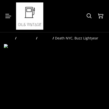
Home
/
Producten
/
Pop-Art
/
Death NYC, Buzz Lightyear