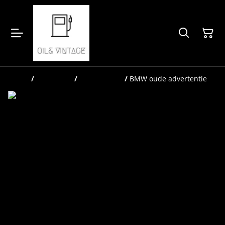
Home
/
Producten
/
Automobilia
/
BMW oude advertentie