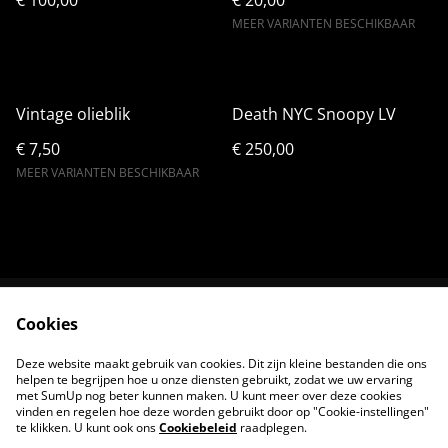
€ 100,00
€ 20,00
MEER VARIANTEN BESCHIKBAAR
Vintage olieblik
Death NYC Snoopy LV
€ 7,50
€ 250,00
MEER VARIANTEN BESCHIKBAAR
Cookies
Neem contact met
Voorwaarden
ons op
Deze website maakt gebruik van cookies. Dit zijn kleine bestanden die ons
Privacybeleid
Cookiebeleid
helpen te begrijpen hoe u onze diensten gebruikt, zodat we uw ervaring
met SumUp nog beter kunnen maken. U kunt meer over deze cookies
vinden en regelen hoe deze worden gebruikt door op "Cookie-instellingen"
te klikken. U kunt ook ons
Cookiebeleid
raadplegen.